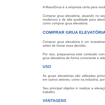
A MaxxiGrua é a empresa certa para você
Comprar grua elevatória, atuando no s
modernos e de alta qualidade para aten
como
comprar grua elevatória
.
COMPRAR GRUA ELEVATÓRIA
Comprar grua elevatória
é um investimen
antes de tomar essa decisão.
Por isso, preparamos este conteúdo com
grua elevatória
de forma consciente e ad
USO
As gruas elevatórias são utilizadas pri
em outros setores, como na indústria, po
Seu principal objetivo é realizar a elev
trabalho.
VANTAGENS